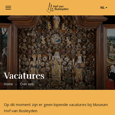
NL
Toggle
navigation
Museum
Hof
van
Busleyden
|
Museum
in
Mechelen
Vacatures
Home
Over ons
Op dit moment zijn er geen lopende vacatures bij Museum
Hof van Busleyden.