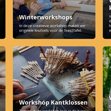
Winterworkshops
I
é
In deze creatieve workshop maken we
h
originele knutsels voor de feesttafel.
e
Workshop Kantklossen
G
Tijdens deze workshop leer je de basis
k