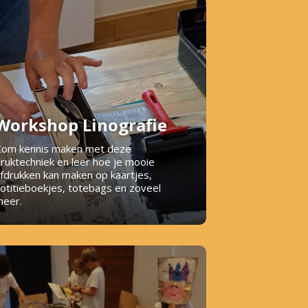
Workshop Linografie
om kennis maken met deze
ruktechniek en leer hoe je mooie
fdrukken kan maken op kaartjes,
otitieboekjes, totebags en zoveel
eer.