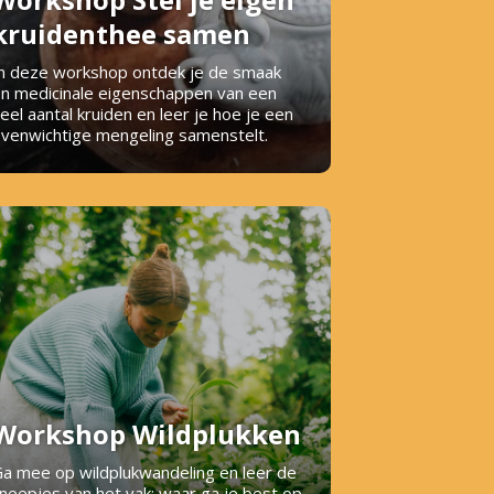
kruidenthee samen
n deze workshop ontdek je de smaak
n medicinale eigenschappen van een
eel aantal kruiden en leer je hoe je een
venwichtige mengeling samenstelt.
Workshop Wildplukken
a mee op wildplukwandeling en leer de
neepjes van het vak: waar ga je best op