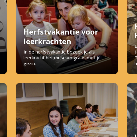
Herfstvakantie voor
leerkrachten
B
In de herfstvakantie bezoek je als
t
leerkracht het museum gratis met je
T
gezin.
h