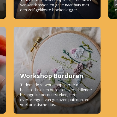
van kantklossen en ga je naar huis met
z
een zelf gekloste boekenlegger.
e
Workshop Borduren
Tijdens deze workshop leer je de
basistechnieken borduren: verschillende
belangrijke borduursteken, het
overbrengen van gekozen patroon, en
veel praktische tips.