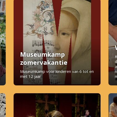
Museumkamp
K
zomervakantie
d
a
Museumkamp voor kinderen van 6 tot en
n
met 12 jaar
m