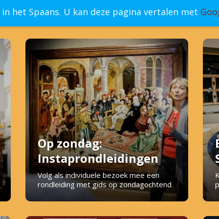
r in het Spaans. U kan deze pagina vertalen met
Goog
Op zondag:
Instaprondleidingen
Volg als individuele bezoek mee een
K
rondleiding met gids op zondagochtend
p