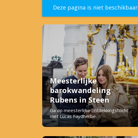
Deze pagina is niet beschikbaa
Meesterlijke
barokwandeling
Rubens in Steen
Ga op meesterlijke ontdekkingstocht
met Lucas Faydherbe.