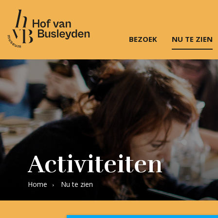
BEZOEK
NU TE ZIEN
Museum
Hof
van
Busleyden
|
Museum
in
Mechelen
Activiteiten
Home
Nu te zien