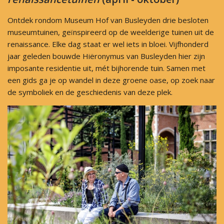
Ontdek rondom Museum Hof van Busleyden drie besloten
museumtuinen, geïnspireerd op de weelderige tuinen uit de
renaissance. Elke dag staat er wel iets in bloei. Vijfhonderd
jaar geleden bouwde Hiëronymus van Busleyden hier zijn
imposante residentie uit, mét bijhorende tuin. Samen met
een gids ga je op wandel in deze groene oase, op zoek naar
de symboliek en de geschiedenis van deze plek.