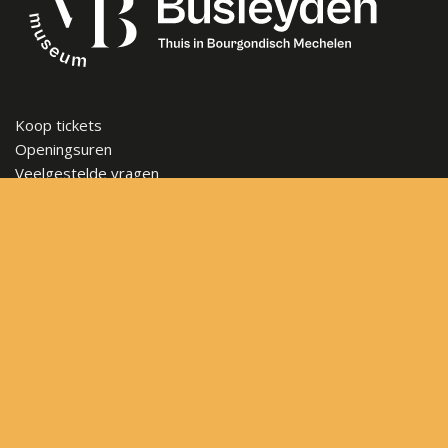
Koop tickets
Openingsuren
Veelgestelde vragen
Steun het museum
Vacatures
Nieuwsbrief
Contact
Sitemap
Algemene voorwaarden
Privacybeleid
Frederik de Merodestraat 65