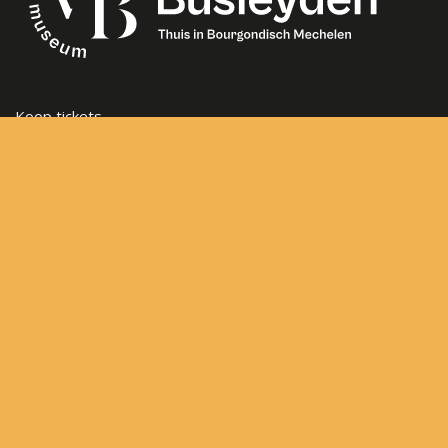
Koop tickets
Openingsuren
Veelgestelde vragen
Steun het museum
Vacatures
Nieuwsbrief
Contact
Sitemap
Algemene voorwaarden
Privacybeleid
Frederik de Merodestraat 65
2800 Mechelen