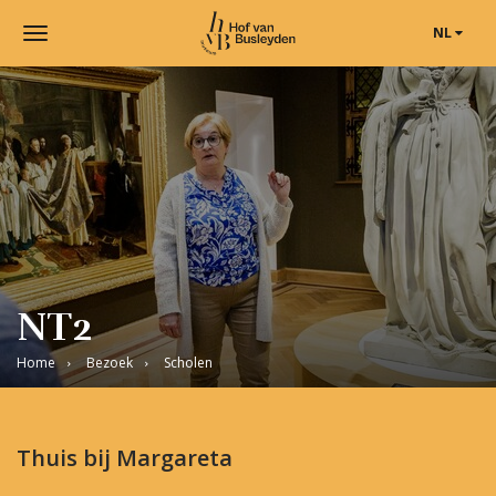
NL
Toggle
navigation
Museum
Hof
van
Busleyden
|
Museum
in
Mechelen
NT2
Home
Bezoek
Scholen
Thuis bij Margareta