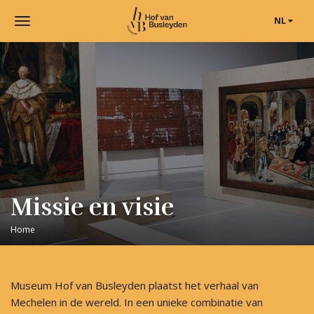
NL
Toggle
navigation
Museum
Hof
van
Busleyden
|
Museum
in
Mechelen
Missie en visie
Home
Museum Hof van Busleyden plaatst het verhaal van
Mechelen in de wereld. In een unieke combinatie van