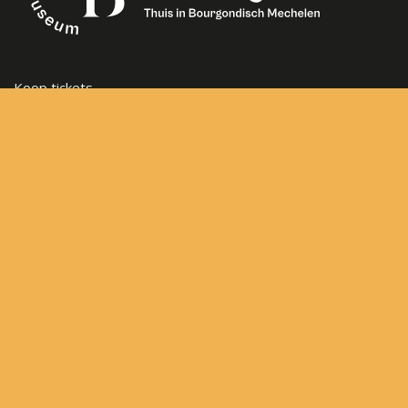
Koop tickets
Openingsuren
Veelgestelde vragen
Steun het museum
Vacatures
Nieuwsbrief
Contact
Sitemap
Algemene voorwaarden
Privacybeleid
Frederik de Merodestraat 65
2800 Mechelen
hvb@mechelen.be