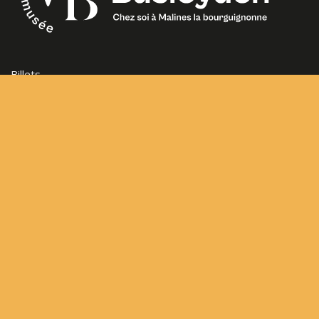
Billets
Heures d’ouverture
Questions fréquemment posées
Contact
Sitemap
Conditions générales d’utilisation
Frederik de Merodestraat 65
2800 Mechelen
hvb@mechelen.be