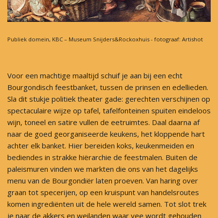
Publiek domein, KBC – Museum Snijders&Rockoxhuis - fotograaf: Artishot
Voor een machtige maaltijd schuif je aan bij een echt
Bourgondisch feestbanket, tussen de prinsen en edellieden.
Sla dit stukje politiek theater gade: gerechten verschijnen op
spectaculaire wijze op tafel, tafelfonteinen spuiten eindeloos
wijn, toneel en satire vullen de eetruimtes. Daal daarna af
naar de goed georganiseerde keukens, het kloppende hart
achter elk banket. Hier bereiden koks, keukenmeiden en
bediendes in strakke hiërarchie de feestmalen. Buiten de
paleismuren vinden we markten die ons van het dagelijks
menu van de Bourgondiër laten proeven. Van haring over
graan tot specerijen, op een kruispunt van handelsroutes
komen ingrediënten uit de hele wereld samen. Tot slot trek
je naar de akkers en weilanden waar vee wordt gehouden